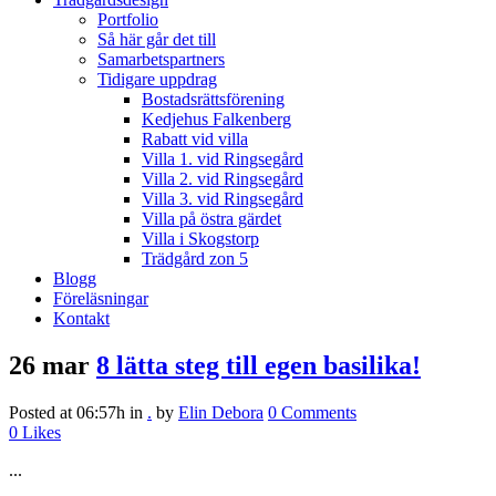
Portfolio
Så här går det till
Samarbetspartners
Tidigare uppdrag
Bostadsrättsförening
Kedjehus Falkenberg
Rabatt vid villa
Villa 1. vid Ringsegård
Villa 2. vid Ringsegård
Villa 3. vid Ringsegård
Villa på östra gärdet
Villa i Skogstorp
Trädgård zon 5
Blogg
Föreläsningar
Kontakt
26 mar
8 lätta steg till egen basilika!
Posted at 06:57h
in
.
by
Elin Debora
0 Comments
0
Likes
...