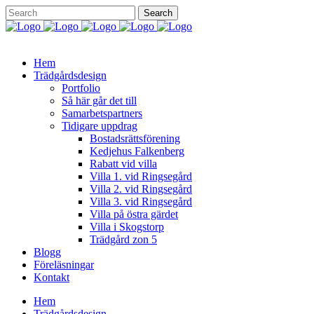
Hem
Trädgårdsdesign
Portfolio
Så här går det till
Samarbetspartners
Tidigare uppdrag
Bostadsrättsförening
Kedjehus Falkenberg
Rabatt vid villa
Villa 1. vid Ringsegård
Villa 2. vid Ringsegård
Villa 3. vid Ringsegård
Villa på östra gärdet
Villa i Skogstorp
Trädgård zon 5
Blogg
Föreläsningar
Kontakt
Hem
Trädgårdsdesign