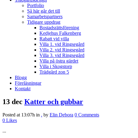
Portfolio
Så här går det till
Samarbetspartners
Tidigare uppdrag
Bostadsrättsförening
Kedjehus Falkenberg
Rabatt vid villa
Villa 1. vid Ringsegård
Villa 2. vid Ringsegård
Villa 3. vid Ringsegård
Villa på östra gärdet
Villa i Skogstorp
Trädgård zon 5
Blogg
Föreläsningar
Kontakt
13 dec
Katter och gubbar
Posted at 13:07h
in
.
by
Elin Debora
0 Comments
0
Likes
...