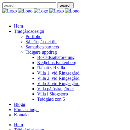
Hem
Trädgårdsdesign
Portfolio
Så här går det till
Samarbetspartners
Tidigare uppdrag
Bostadsrättsförening
Kedjehus Falkenberg
Rabatt vid villa
Villa 1. vid Ringsegård
Villa 2. vid Ringsegård
Villa 3. vid Ringsegård
Villa på östra gärdet
Villa i Skogstorp
Trädgård zon 5
Blogg
Föreläsningar
Kontakt
Hem
Trädgårdsdesign