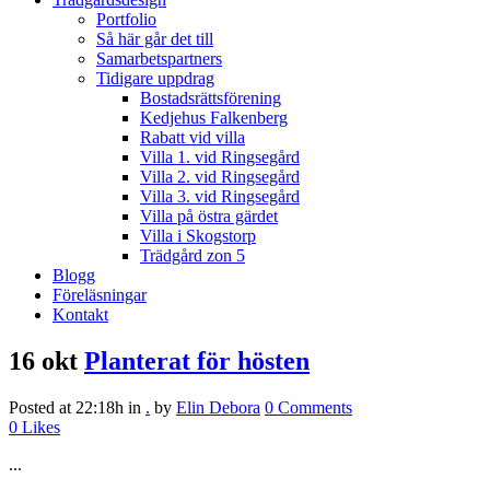
Portfolio
Så här går det till
Samarbetspartners
Tidigare uppdrag
Bostadsrättsförening
Kedjehus Falkenberg
Rabatt vid villa
Villa 1. vid Ringsegård
Villa 2. vid Ringsegård
Villa 3. vid Ringsegård
Villa på östra gärdet
Villa i Skogstorp
Trädgård zon 5
Blogg
Föreläsningar
Kontakt
16 okt
Planterat för hösten
Posted at 22:18h
in
.
by
Elin Debora
0 Comments
0
Likes
...