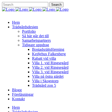
Hem
Trädgårdsdesign
Portfolio
Så här går det till
Samarbetspartners
Tidigare uppdrag
Bostadsrättsförening
Kedjehus Falkenberg
Rabatt vid villa
Villa 1. vid Ringsegård
Villa 2. vid Ringsegård
Villa 3. vid Ringsegård
Villa på östra gärdet
Villa i Skogstorp
Trädgård zon 5
Blogg
Föreläsningar
Kontakt
Hem
Trädgårdsdesign