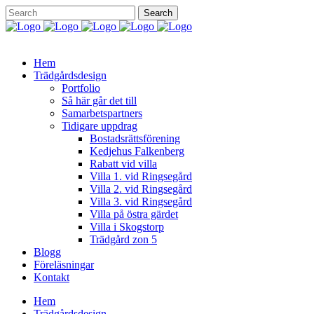
Hem
Trädgårdsdesign
Portfolio
Så här går det till
Samarbetspartners
Tidigare uppdrag
Bostadsrättsförening
Kedjehus Falkenberg
Rabatt vid villa
Villa 1. vid Ringsegård
Villa 2. vid Ringsegård
Villa 3. vid Ringsegård
Villa på östra gärdet
Villa i Skogstorp
Trädgård zon 5
Blogg
Föreläsningar
Kontakt
Hem
Trädgårdsdesign