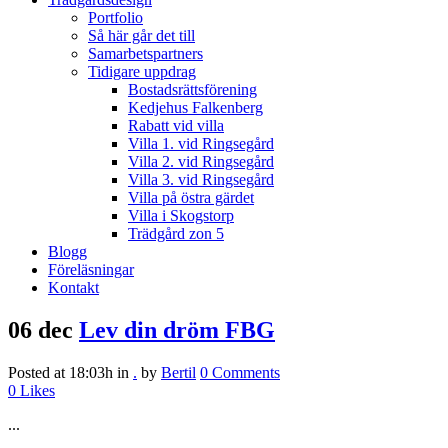
Portfolio
Så här går det till
Samarbetspartners
Tidigare uppdrag
Bostadsrättsförening
Kedjehus Falkenberg
Rabatt vid villa
Villa 1. vid Ringsegård
Villa 2. vid Ringsegård
Villa 3. vid Ringsegård
Villa på östra gärdet
Villa i Skogstorp
Trädgård zon 5
Blogg
Föreläsningar
Kontakt
06 dec
Lev din dröm FBG
Posted at 18:03h
in
.
by
Bertil
0 Comments
0
Likes
...