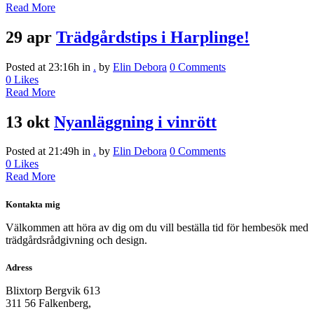
Read More
29 apr
Trädgårdstips i Harplinge!
Posted at 23:16h
in
.
by
Elin Debora
0 Comments
0
Likes
Read More
13 okt
Nyanläggning i vinrött
Posted at 21:49h
in
.
by
Elin Debora
0 Comments
0
Likes
Read More
Kontakta mig
Välkommen att höra av dig om du vill beställa tid för hembesök med
trädgårdsrådgivning och design.
Adress
Blixtorp Bergvik 613
311 56 Falkenberg,