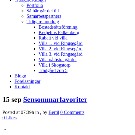
Portfolio
Så här går det till
Samarbetspartners
Tidigare uppdrag
Bostadsrättsförening
Kedjehus Falkenberg
Rabatt vid villa
Villa 1. vid Ringsegård
Villa 2. vid Ringsegård
Villa 3. vid Ringsegård
Villa på östra gärdet
Villa i Skogstorp
Trädgård zon 5
Blogg
Föreläsningar
Kontakt
15 sep
Sensommarfavoriter
Posted at 07:39h
in
.
by
Bertil
0 Comments
0
Likes
...