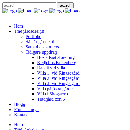
Hem
Trädgårdsdesign
Portfolio
Så här går det till
Samarbetspartners
Tidigare uppdrag
Bostadsrättsförening
Kedjehus Falkenberg
Rabatt vid villa
Villa 1. vid Ringsegård
Villa 2. vid Ringsegård
Villa 3. vid Ringsegård
Villa på östra gärdet
Villa i Skogstorp
Trädgård zon 5
Blogg
Föreläsningar
Kontakt
Hem
Trädgårdsdesign