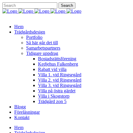
Hem
Trädgårdsdesign
Portfolio
Så här går det till
Samarbetspartners
Tidigare uppdrag
Bostadsrättsförening
Kedjehus Falkenberg
Rabatt vid villa
Villa 1. vid Ringsegård
Villa 2. vid Ringsegård
Villa 3. vid Ringsegård
Villa på östra gärdet
Villa i Skogstorp
Trädgård zon 5
Blogg
Föreläsningar
Kontakt
Hem
Trädgårdsdesign