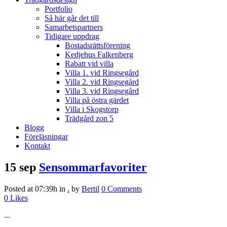
Portfolio
Så här går det till
Samarbetspartners
Tidigare uppdrag
Bostadsrättsförening
Kedjehus Falkenberg
Rabatt vid villa
Villa 1. vid Ringsegård
Villa 2. vid Ringsegård
Villa 3. vid Ringsegård
Villa på östra gärdet
Villa i Skogstorp
Trädgård zon 5
Blogg
Föreläsningar
Kontakt
15 sep
Sensommarfavoriter
Posted at 07:39h
in
.
by
Bertil
0 Comments
0
Likes
...