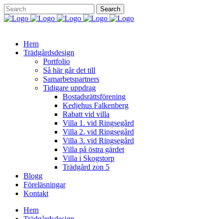
Hem
Trädgårdsdesign
Portfolio
Så här går det till
Samarbetspartners
Tidigare uppdrag
Bostadsrättsförening
Kedjehus Falkenberg
Rabatt vid villa
Villa 1. vid Ringsegård
Villa 2. vid Ringsegård
Villa 3. vid Ringsegård
Villa på östra gärdet
Villa i Skogstorp
Trädgård zon 5
Blogg
Föreläsningar
Kontakt
Hem
Trädgårdsdesign