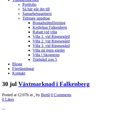
Portfolio
Så här går det till
Samarbetspartners
Tidigare uppdrag
Bostadsrättsförening
Kedjehus Falkenberg
Rabatt vid villa
Villa 1. vid Ringsegård
Villa 2. vid Ringsegård
Villa 3. vid Ringsegård
Villa på östra gärdet
Villa i Skogstorp
Trädgård zon 5
Blogg
Föreläsningar
Kontakt
30 jul
Växtmarknad i Falkenberg
Posted at 12:07h
in
.
by
Bertil
0 Comments
0
Likes
...