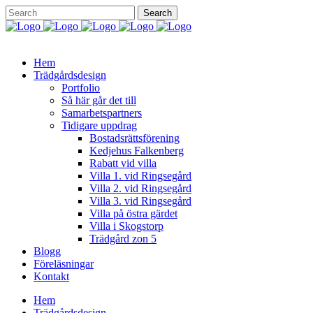
Hem
Trädgårdsdesign
Portfolio
Så här går det till
Samarbetspartners
Tidigare uppdrag
Bostadsrättsförening
Kedjehus Falkenberg
Rabatt vid villa
Villa 1. vid Ringsegård
Villa 2. vid Ringsegård
Villa 3. vid Ringsegård
Villa på östra gärdet
Villa i Skogstorp
Trädgård zon 5
Blogg
Föreläsningar
Kontakt
Hem
Trädgårdsdesign