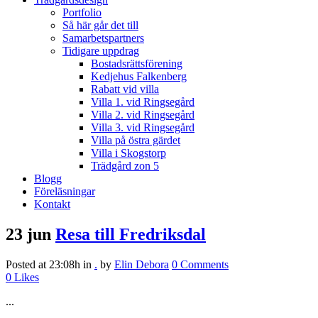
Portfolio
Så här går det till
Samarbetspartners
Tidigare uppdrag
Bostadsrättsförening
Kedjehus Falkenberg
Rabatt vid villa
Villa 1. vid Ringsegård
Villa 2. vid Ringsegård
Villa 3. vid Ringsegård
Villa på östra gärdet
Villa i Skogstorp
Trädgård zon 5
Blogg
Föreläsningar
Kontakt
23 jun
Resa till Fredriksdal
Posted at 23:08h
in
.
by
Elin Debora
0 Comments
0
Likes
...