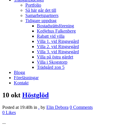
Portfolio
Så här går det till
Samarbetspartners
Tidigare uppdrag
Bostadsrättsförening
Kedjehus Falkenberg
Rabatt vid villa
Villa 1. vid Ringsegård
Villa 2. vid Ringsegård
Villa 3. vid Ringsegård
Villa på östra gärdet
Villa i Skogstorp
Trädgård zon 5
Blogg
Föreläsningar
Kontakt
10 okt
Höstglöd
Posted at 19:40h
in
.
by
Elin Debora
0 Comments
0
Likes
...