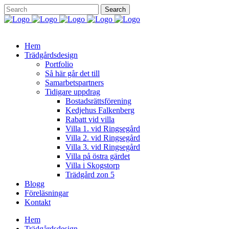
Hem
Trädgårdsdesign
Portfolio
Så här går det till
Samarbetspartners
Tidigare uppdrag
Bostadsrättsförening
Kedjehus Falkenberg
Rabatt vid villa
Villa 1. vid Ringsegård
Villa 2. vid Ringsegård
Villa 3. vid Ringsegård
Villa på östra gärdet
Villa i Skogstorp
Trädgård zon 5
Blogg
Föreläsningar
Kontakt
Hem
Trädgårdsdesign