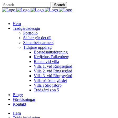
Hem
Trädgårdsdesign
Portfolio
Så här går det till
Samarbetspartners
Tidigare uppdrag
Bostadsrättsförening
Kedjehus Falkenberg
Rabatt vid villa
Villa 1. vid Ringsegård
Villa 2. vid Ringsegård
Villa 3. vid Ringsegård
Villa på östra gärdet
Villa i Skogstorp
Trädgård zon 5
Blogg
Föreläsningar
Kontakt
Hem
Trädgårdsdesign