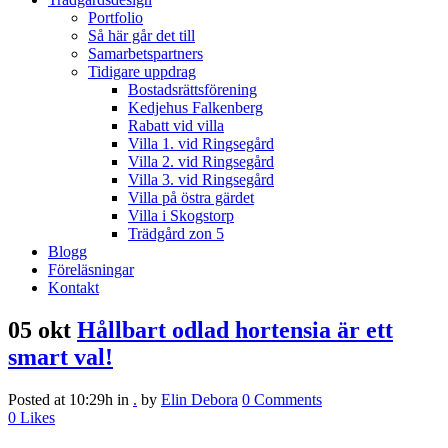
Portfolio
Så här går det till
Samarbetspartners
Tidigare uppdrag
Bostadsrättsförening
Kedjehus Falkenberg
Rabatt vid villa
Villa 1. vid Ringsegård
Villa 2. vid Ringsegård
Villa 3. vid Ringsegård
Villa på östra gärdet
Villa i Skogstorp
Trädgård zon 5
Blogg
Föreläsningar
Kontakt
05 okt
Hållbart odlad hortensia är ett
smart val!
Posted at 10:29h
in
.
by
Elin Debora
0 Comments
0
Likes