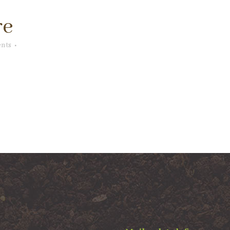
re
nts