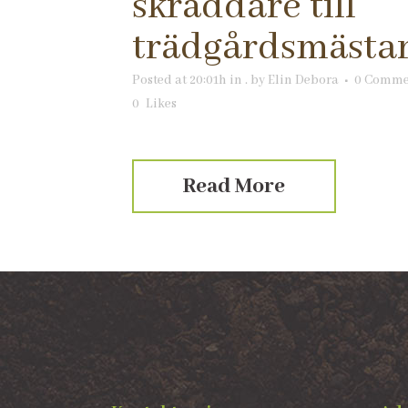
skräddare till
trädgårdsmästa
Posted at 20:01h
in
.
by
Elin Debora
0 Comme
0
Likes
Read More