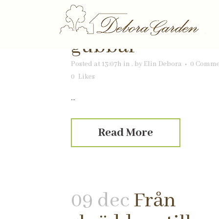
13 dec
Katter oc
gubbar
Posted at 13:07h
in
.
by
Elin Debora
0 Comme
0
Likes
...
Read More
09 dec
Från