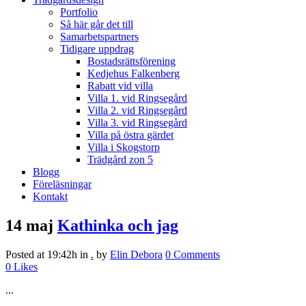
Portfolio
Så här går det till
Samarbetspartners
Tidigare uppdrag
Bostadsrättsförening
Kedjehus Falkenberg
Rabatt vid villa
Villa 1. vid Ringsegård
Villa 2. vid Ringsegård
Villa 3. vid Ringsegård
Villa på östra gärdet
Villa i Skogstorp
Trädgård zon 5
Blogg
Föreläsningar
Kontakt
14 maj
Kathinka och jag
Posted at 19:42h
in
.
by
Elin Debora
0 Comments
0
Likes
...