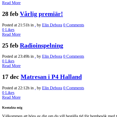
Read More
28 feb
Vårlig premiär!
Posted at 21:51h
in
.
by
Elin Debora
0 Comments
0
Likes
Read More
25 feb
Radioinspelning
Posted at 23:49h
in
.
by
Elin Debora
0 Comments
0
Likes
Read More
17 dec
Matresan i P4 Halland
Posted at 22:12h
in
.
by
Elin Debora
0 Comments
0
Likes
Read More
Kontakta mig
Välkommen att höra av dig om du vill beställa tid för hembesök med 