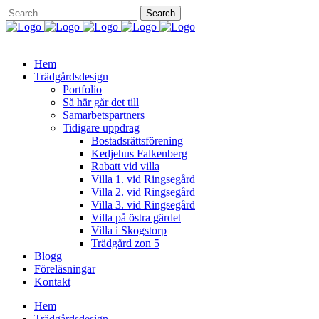
Hem
Trädgårdsdesign
Portfolio
Så här går det till
Samarbetspartners
Tidigare uppdrag
Bostadsrättsförening
Kedjehus Falkenberg
Rabatt vid villa
Villa 1. vid Ringsegård
Villa 2. vid Ringsegård
Villa 3. vid Ringsegård
Villa på östra gärdet
Villa i Skogstorp
Trädgård zon 5
Blogg
Föreläsningar
Kontakt
Hem
Trädgårdsdesign