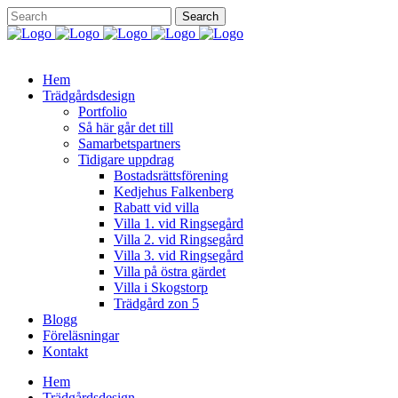
Hem
Trädgårdsdesign
Portfolio
Så här går det till
Samarbetspartners
Tidigare uppdrag
Bostadsrättsförening
Kedjehus Falkenberg
Rabatt vid villa
Villa 1. vid Ringsegård
Villa 2. vid Ringsegård
Villa 3. vid Ringsegård
Villa på östra gärdet
Villa i Skogstorp
Trädgård zon 5
Blogg
Föreläsningar
Kontakt
Hem
Trädgårdsdesign