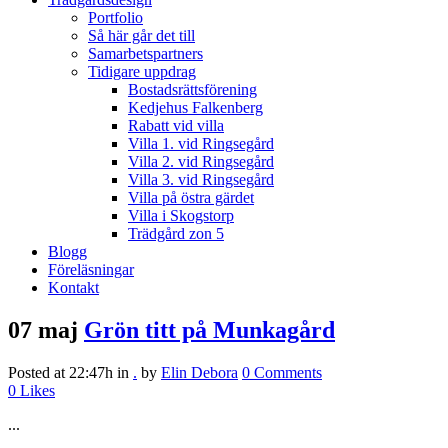
Portfolio
Så här går det till
Samarbetspartners
Tidigare uppdrag
Bostadsrättsförening
Kedjehus Falkenberg
Rabatt vid villa
Villa 1. vid Ringsegård
Villa 2. vid Ringsegård
Villa 3. vid Ringsegård
Villa på östra gärdet
Villa i Skogstorp
Trädgård zon 5
Blogg
Föreläsningar
Kontakt
07 maj
Grön titt på Munkagård
Posted at 22:47h
in
.
by
Elin Debora
0 Comments
0
Likes
...