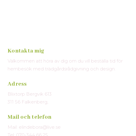
Kontakta mig
Välkommen att höra av dig om du vill beställa tid för
hembesök med trädgårdsrådgivning och design.
Adress
Blixtorp Bergvik 613
311 56 Falkenberg,
Mail och telefon
Mail: elindebora@live.se
Tel: 070-344 66 25