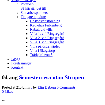
Portfolio
Så här går det till
Samarbetspartners
Tidigare uppdrag
Bostadsrättsförening
Kedjehus Falkenberg
Rabatt vid villa
Villa 1. vid Ringsegård
Villa 2. vid Ringsegård
Villa 3. vid Ringsegård
Villa på östra gärdet
Villa i Skogstorp
Trädgård zon 5
Blogg
Föreläsningar
Kontakt
04 aug
Semesterresa utan Strupen
Posted at 21:42h
in
.
by
Elin Debora
0 Comments
0
Likes
...