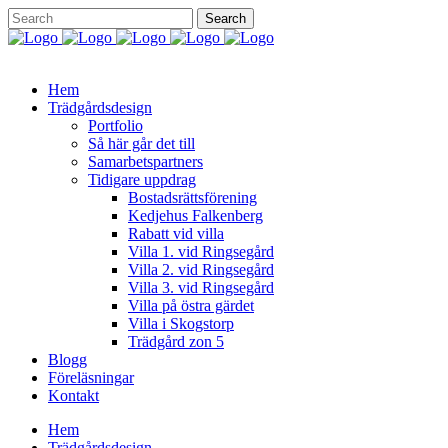
Hem
Trädgårdsdesign
Portfolio
Så här går det till
Samarbetspartners
Tidigare uppdrag
Bostadsrättsförening
Kedjehus Falkenberg
Rabatt vid villa
Villa 1. vid Ringsegård
Villa 2. vid Ringsegård
Villa 3. vid Ringsegård
Villa på östra gärdet
Villa i Skogstorp
Trädgård zon 5
Blogg
Föreläsningar
Kontakt
Hem
Trädgårdsdesign