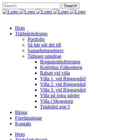
Hem
Trädgårdsdesign
Portfolio
Så här går det till
Samarbetspartners
Tidigare uppdrag
Bostadsrättsförening
Kedjehus Falkenberg
Rabatt vid villa
Villa 1. vid Ringsegård
Villa 2. vid Ringsegård
Villa 3. vid Ringsegård
Villa på östra gärdet
Villa i Skogstorp
Trädgård zon 5
Blogg
Föreläsningar
Kontakt
Hem
Trädgårdsdesign