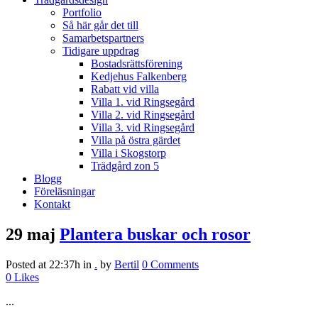
Portfolio
Så här går det till
Samarbetspartners
Tidigare uppdrag
Bostadsrättsförening
Kedjehus Falkenberg
Rabatt vid villa
Villa 1. vid Ringsegård
Villa 2. vid Ringsegård
Villa 3. vid Ringsegård
Villa på östra gärdet
Villa i Skogstorp
Trädgård zon 5
Blogg
Föreläsningar
Kontakt
29 maj
Plantera buskar och rosor
Posted at 22:37h
in
.
by
Bertil
0 Comments
0
Likes
...