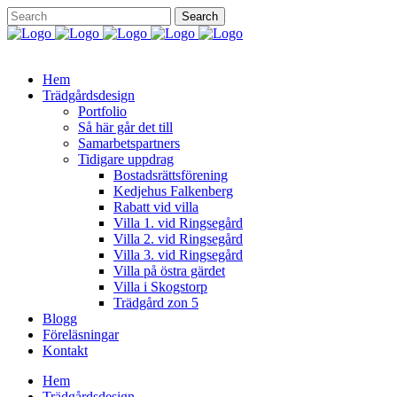
Hem
Trädgårdsdesign
Portfolio
Så här går det till
Samarbetspartners
Tidigare uppdrag
Bostadsrättsförening
Kedjehus Falkenberg
Rabatt vid villa
Villa 1. vid Ringsegård
Villa 2. vid Ringsegård
Villa 3. vid Ringsegård
Villa på östra gärdet
Villa i Skogstorp
Trädgård zon 5
Blogg
Föreläsningar
Kontakt
Hem
Trädgårdsdesign