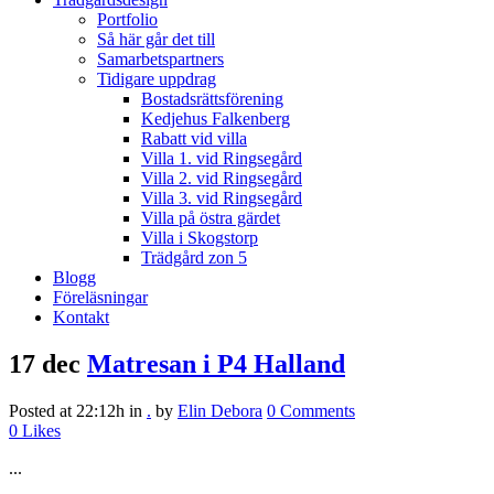
Portfolio
Så här går det till
Samarbetspartners
Tidigare uppdrag
Bostadsrättsförening
Kedjehus Falkenberg
Rabatt vid villa
Villa 1. vid Ringsegård
Villa 2. vid Ringsegård
Villa 3. vid Ringsegård
Villa på östra gärdet
Villa i Skogstorp
Trädgård zon 5
Blogg
Föreläsningar
Kontakt
17 dec
Matresan i P4 Halland
Posted at 22:12h
in
.
by
Elin Debora
0 Comments
0
Likes
...