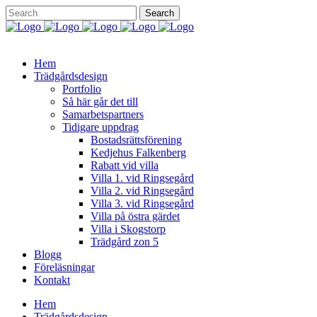
Hem
Trädgårdsdesign
Portfolio
Så här går det till
Samarbetspartners
Tidigare uppdrag
Bostadsrättsförening
Kedjehus Falkenberg
Rabatt vid villa
Villa 1. vid Ringsegård
Villa 2. vid Ringsegård
Villa 3. vid Ringsegård
Villa på östra gärdet
Villa i Skogstorp
Trädgård zon 5
Blogg
Föreläsningar
Kontakt
Hem
Trädgårdsdesign