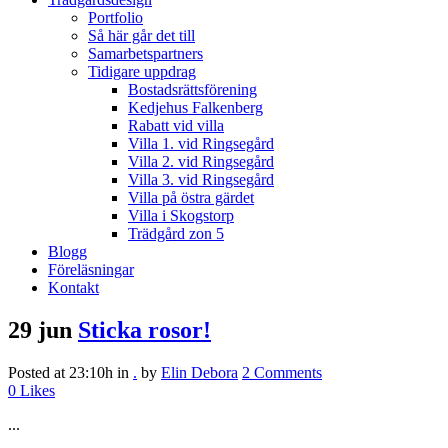
Portfolio
Så här går det till
Samarbetspartners
Tidigare uppdrag
Bostadsrättsförening
Kedjehus Falkenberg
Rabatt vid villa
Villa 1. vid Ringsegård
Villa 2. vid Ringsegård
Villa 3. vid Ringsegård
Villa på östra gärdet
Villa i Skogstorp
Trädgård zon 5
Blogg
Föreläsningar
Kontakt
29 jun
Sticka rosor!
Posted at 23:10h
in
.
by
Elin Debora
2 Comments
0
Likes
...