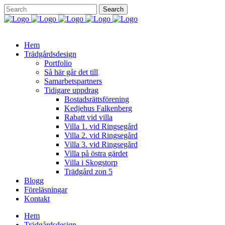
Hem
Trädgårdsdesign
Portfolio
Så här går det till
Samarbetspartners
Tidigare uppdrag
Bostadsrättsförening
Kedjehus Falkenberg
Rabatt vid villa
Villa 1. vid Ringsegård
Villa 2. vid Ringsegård
Villa 3. vid Ringsegård
Villa på östra gärdet
Villa i Skogstorp
Trädgård zon 5
Blogg
Föreläsningar
Kontakt
Hem
Trädgårdsdesign