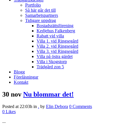
Portfolio
Så här går det till
Samarbetspartners
Tidigare uppdrag
Bostadsrättsförening
Kedjehus Falkenberg
Rabatt vid villa
Villa 1. vid Ringsegård
Villa 2. vid Ringsegård
Villa 3. vid Ringsegård
Villa på östra gärdet
Villa i Skogstorp
Trädgård zon 5
Blogg
Föreläsningar
Kontakt
30 nov
Nu blommar det!
Posted at 22:03h
in
.
by
Elin Debora
0 Comments
0
Likes
...