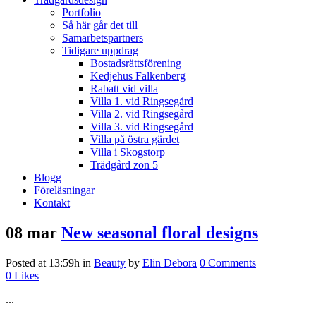
Portfolio
Så här går det till
Samarbetspartners
Tidigare uppdrag
Bostadsrättsförening
Kedjehus Falkenberg
Rabatt vid villa
Villa 1. vid Ringsegård
Villa 2. vid Ringsegård
Villa 3. vid Ringsegård
Villa på östra gärdet
Villa i Skogstorp
Trädgård zon 5
Blogg
Föreläsningar
Kontakt
08 mar
New seasonal floral designs
Posted at 13:59h
in
Beauty
by
Elin Debora
0 Comments
0
Likes
...