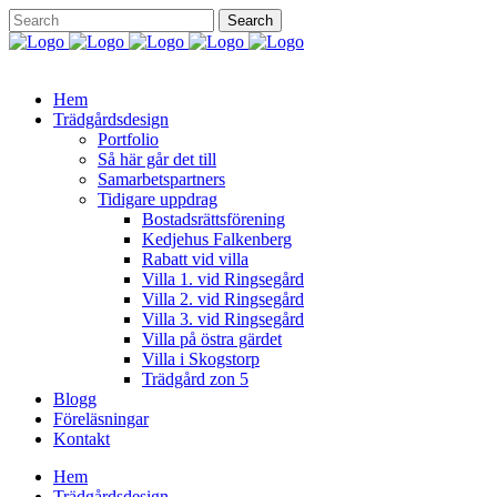
Hem
Trädgårdsdesign
Portfolio
Så här går det till
Samarbetspartners
Tidigare uppdrag
Bostadsrättsförening
Kedjehus Falkenberg
Rabatt vid villa
Villa 1. vid Ringsegård
Villa 2. vid Ringsegård
Villa 3. vid Ringsegård
Villa på östra gärdet
Villa i Skogstorp
Trädgård zon 5
Blogg
Föreläsningar
Kontakt
Hem
Trädgårdsdesign