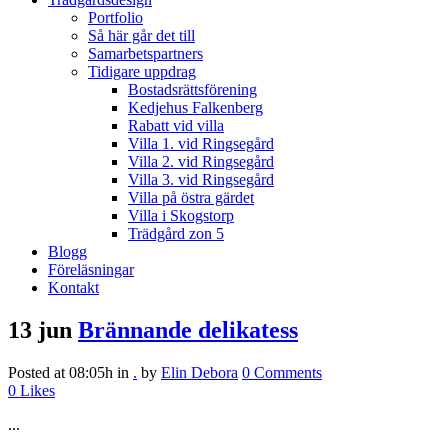
Portfolio
Så här går det till
Samarbetspartners
Tidigare uppdrag
Bostadsrättsförening
Kedjehus Falkenberg
Rabatt vid villa
Villa 1. vid Ringsegård
Villa 2. vid Ringsegård
Villa 3. vid Ringsegård
Villa på östra gärdet
Villa i Skogstorp
Trädgård zon 5
Blogg
Föreläsningar
Kontakt
13 jun
Brännande delikatess
Posted at 08:05h
in
.
by
Elin Debora
0 Comments
0
Likes
...