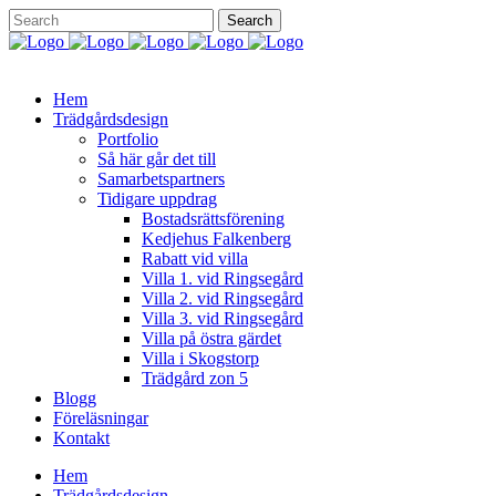
Hem
Trädgårdsdesign
Portfolio
Så här går det till
Samarbetspartners
Tidigare uppdrag
Bostadsrättsförening
Kedjehus Falkenberg
Rabatt vid villa
Villa 1. vid Ringsegård
Villa 2. vid Ringsegård
Villa 3. vid Ringsegård
Villa på östra gärdet
Villa i Skogstorp
Trädgård zon 5
Blogg
Föreläsningar
Kontakt
Hem
Trädgårdsdesign