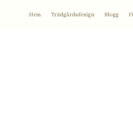
k?
Hem
Trädgårdsdesign
Blogg
F
nts