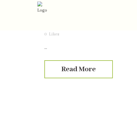
23 nov
Årets koc
Posted at 23:22h
in
.
by
Elin Debora
0 Comme
0
Likes
...
Read More