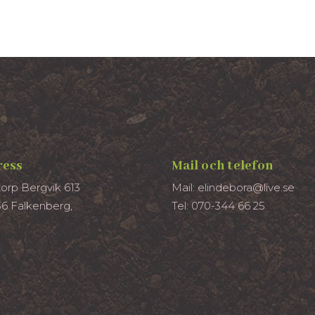
ress
Mail och telefon
torp Bergvik 613
Mail: elindebora@live.se
56 Falkenberg,
Tel: 070-344 66 25