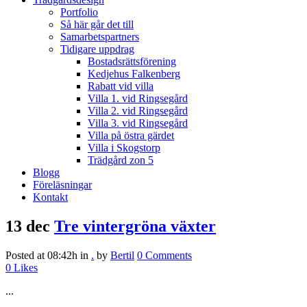
Portfolio
Så här går det till
Samarbetspartners
Tidigare uppdrag
Bostadsrättsförening
Kedjehus Falkenberg
Rabatt vid villa
Villa 1. vid Ringsegård
Villa 2. vid Ringsegård
Villa 3. vid Ringsegård
Villa på östra gärdet
Villa i Skogstorp
Trädgård zon 5
Blogg
Föreläsningar
Kontakt
13 dec
Tre vintergröna växter
Posted at 08:42h
in
.
by
Bertil
0 Comments
0
Likes
...