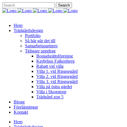
Hem
Trädgårdsdesign
Portfolio
Så här går det till
Samarbetspartners
Tidigare uppdrag
Bostadsrättsförening
Kedjehus Falkenberg
Rabatt vid villa
Villa 1. vid Ringsegård
Villa 2. vid Ringsegård
Villa 3. vid Ringsegård
Villa på östra gärdet
Villa i Skogstorp
Trädgård zon 5
Blogg
Föreläsningar
Kontakt
Hem
Trädgårdsdesign