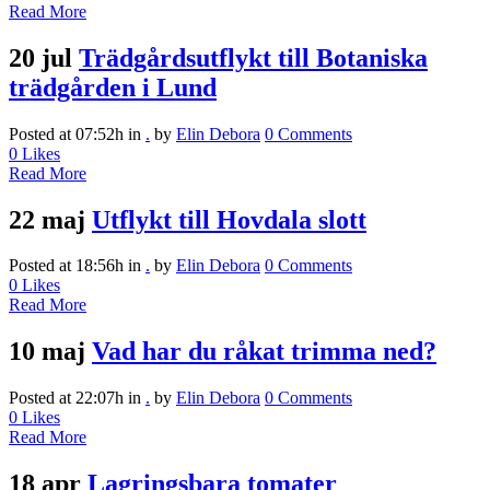
Read More
20 jul
Trädgårdsutflykt till Botaniska
trädgården i Lund
Posted at 07:52h
in
.
by
Elin Debora
0 Comments
0
Likes
Read More
22 maj
Utflykt till Hovdala slott
Posted at 18:56h
in
.
by
Elin Debora
0 Comments
0
Likes
Read More
10 maj
Vad har du råkat trimma ned?
Posted at 22:07h
in
.
by
Elin Debora
0 Comments
0
Likes
Read More
18 apr
Lagringsbara tomater