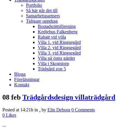
Portfolio
Så här går det till
Samarbetspartners
Tidigare uppdrag
Bostadsrättsförening
Kedjehus Falkenberg
Rabatt vid villa
Villa 1. vid Ringsegård
Villa 2. vid Ringsegård
Villa 3. vid Ringsegård
Villa på östra gärdet
Villa i Skogstorp
Trädgård zon 5
Blogg
Föreläsningar
Kontakt
08 feb
Trädgårdsdesign villaträdgård
Posted at 14:21h
in
.
by
Elin Debora
0 Comments
0
Likes
...