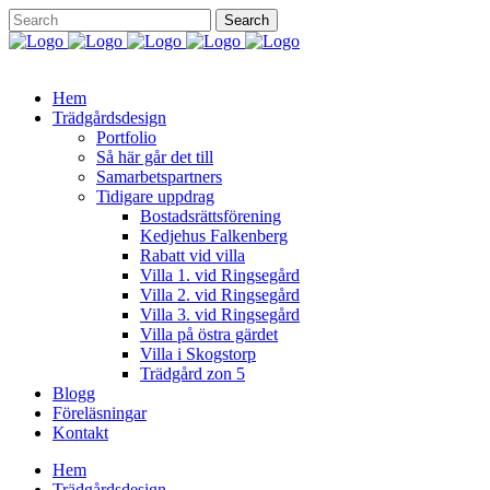
Hem
Trädgårdsdesign
Portfolio
Så här går det till
Samarbetspartners
Tidigare uppdrag
Bostadsrättsförening
Kedjehus Falkenberg
Rabatt vid villa
Villa 1. vid Ringsegård
Villa 2. vid Ringsegård
Villa 3. vid Ringsegård
Villa på östra gärdet
Villa i Skogstorp
Trädgård zon 5
Blogg
Föreläsningar
Kontakt
Hem
Trädgårdsdesign