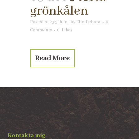
grönkålen
Posted at 23:52h
in
.
by
Elin Debora
0
Comments
0
Likes
Read More
Kontakta mig