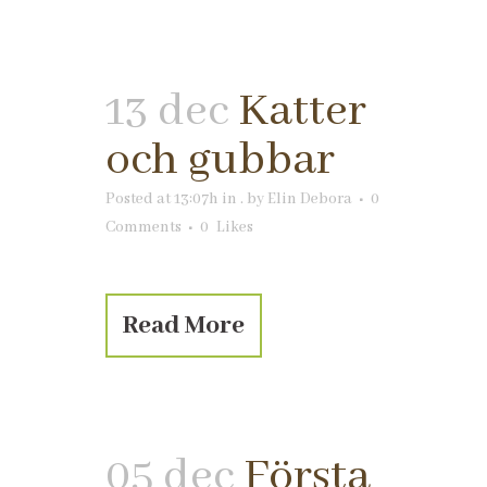
13 dec
Katter
och gubbar
Posted at 13:07h
in
.
by
Elin Debora
0
Comments
0
Likes
Read More
05 dec
Första