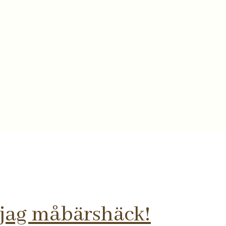
 jag måbärshäck!