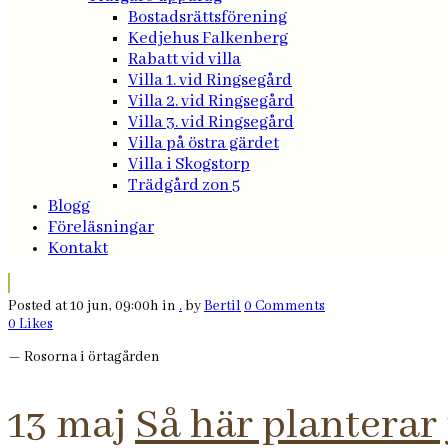
Bostadsrättsförening
Kedjehus Falkenberg
Rabatt vid villa
Villa 1. vid Ringsegård
Villa 2. vid Ringsegård
Villa 3. vid Ringsegård
Villa på östra gärdet
Villa i Skogstorp
Trädgård zon 5
Blogg
Föreläsningar
Kontakt
Posted at 10 jun, 09:00h
in
.
by
Bertil
0 Comments
0
Likes
— Rosorna i örtagården
13 maj
Så här planterar