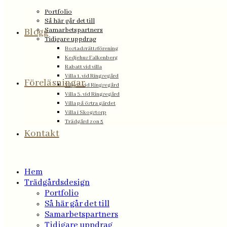
Portfolio
Så här går det till
Samarbetspartners
Blogg
Tidigare uppdrag
Bostadsrättsförening
Kedjehus Falkenberg
Rabatt vid villa
Villa 1. vid Ringsegård
Föreläsningar
Villa 2. vid Ringsegård
Villa 3. vid Ringsegård
Villa på östra gärdet
Villa i Skogstorp
Trädgård zon 5
Kontakt
Hem
Trädgårdsdesign
Portfolio
Så här går det till
Samarbetspartners
Tidigare uppdrag