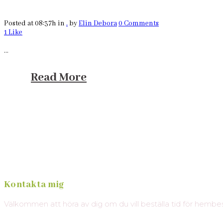
Posted at 08:37h
in
.
by
Elin Debora
0 Comments
1
Like
...
Read More
Kontakta mig
Välkommen att höra av dig om du vill beställa tid för hemb