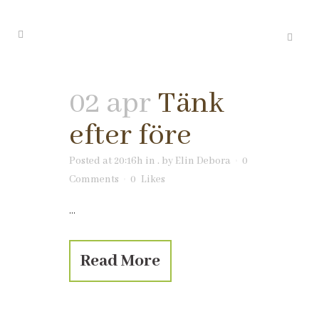
02 apr
Tänk
efter före
Posted at 20:16h
in
.
by
Elin Debora
0
Comments
0
Likes
...
Read More