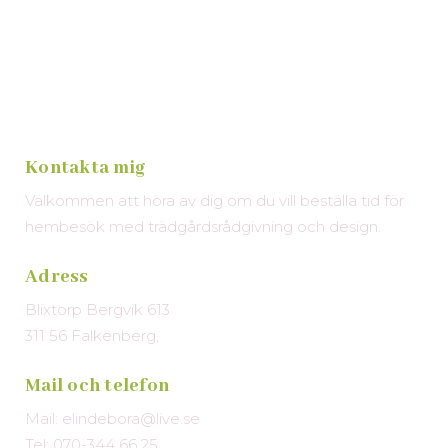
Kontakta mig
Välkommen att höra av dig om du vill beställa tid för
hembesök med trädgårdsrådgivning och design.
Adress
Blixtorp Bergvik 613
311 56 Falkenberg,
Mail och telefon
Mail: elindebora@live.se
Tel: 070-344 66 25