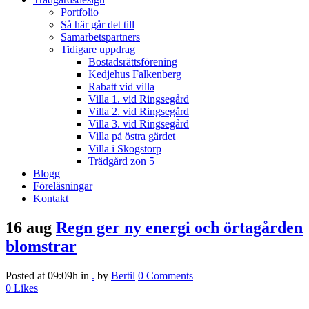
Portfolio
Så här går det till
Samarbetspartners
Tidigare uppdrag
Bostadsrättsförening
Kedjehus Falkenberg
Rabatt vid villa
Villa 1. vid Ringsegård
Villa 2. vid Ringsegård
Villa 3. vid Ringsegård
Villa på östra gärdet
Villa i Skogstorp
Trädgård zon 5
Blogg
Föreläsningar
Kontakt
16 aug
Regn ger ny energi och örtagården
blomstrar
Posted at 09:09h
in
.
by
Bertil
0 Comments
0
Likes