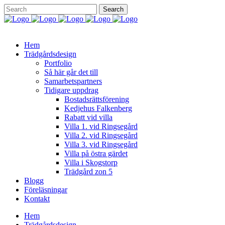
Hem
Trädgårdsdesign
Portfolio
Så här går det till
Samarbetspartners
Tidigare uppdrag
Bostadsrättsförening
Kedjehus Falkenberg
Rabatt vid villa
Villa 1. vid Ringsegård
Villa 2. vid Ringsegård
Villa 3. vid Ringsegård
Villa på östra gärdet
Villa i Skogstorp
Trädgård zon 5
Blogg
Föreläsningar
Kontakt
Hem
Trädgårdsdesign