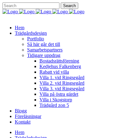
Hem
Trädgårdsdesign
Portfolio
Så här går det till
Samarbetspartners
Tidigare uppdrag
Bostadsrättsförening
Kedjehus Falkenberg
Rabatt vid villa
Villa 1. vid Ringsegård
Villa 2. vid Ringsegård
Villa 3. vid Ringsegård
Villa på östra gärdet
Villa i Skogstorp
Trädgård zon 5
Blogg
Föreläsningar
Kontakt
Hem
Trädgårdsdesign