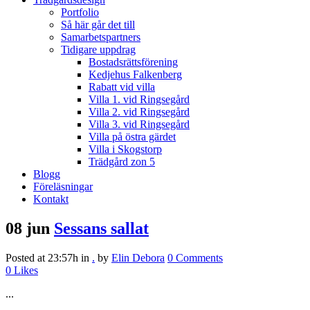
Portfolio
Så här går det till
Samarbetspartners
Tidigare uppdrag
Bostadsrättsförening
Kedjehus Falkenberg
Rabatt vid villa
Villa 1. vid Ringsegård
Villa 2. vid Ringsegård
Villa 3. vid Ringsegård
Villa på östra gärdet
Villa i Skogstorp
Trädgård zon 5
Blogg
Föreläsningar
Kontakt
08 jun
Sessans sallat
Posted at 23:57h
in
.
by
Elin Debora
0 Comments
0
Likes
...