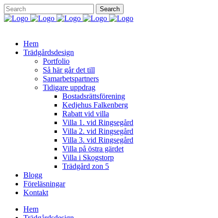
Hem
Trädgårdsdesign
Portfolio
Så här går det till
Samarbetspartners
Tidigare uppdrag
Bostadsrättsförening
Kedjehus Falkenberg
Rabatt vid villa
Villa 1. vid Ringsegård
Villa 2. vid Ringsegård
Villa 3. vid Ringsegård
Villa på östra gärdet
Villa i Skogstorp
Trädgård zon 5
Blogg
Föreläsningar
Kontakt
Hem
Trädgårdsdesign