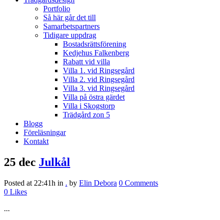
Portfolio
Så här går det till
Samarbetspartners
Tidigare uppdrag
Bostadsrättsförening
Kedjehus Falkenberg
Rabatt vid villa
Villa 1. vid Ringsegård
Villa 2. vid Ringsegård
Villa 3. vid Ringsegård
Villa på östra gärdet
Villa i Skogstorp
Trädgård zon 5
Blogg
Föreläsningar
Kontakt
25 dec
Julkål
Posted at 22:41h
in
.
by
Elin Debora
0 Comments
0
Likes
...