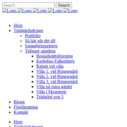
Hem
Trädgårdsdesign
Portfolio
Så här går det till
Samarbetspartners
Tidigare uppdrag
Bostadsrättsförening
Kedjehus Falkenberg
Rabatt vid villa
Villa 1. vid Ringsegård
Villa 2. vid Ringsegård
Villa 3. vid Ringsegård
Villa på östra gärdet
Villa i Skogstorp
Trädgård zon 5
Blogg
Föreläsningar
Kontakt
Hem
Trädgårdsdesign