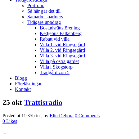
Portfolio
Så här går det till
Samarbetspartners
Tidigare uppdrag
Bostadsrättsförening
Kedjehus Falkenberg
Rabatt vid villa
Villa 1. vid Ringsegård
Villa 2. vid Ringsegård
Villa 3. vid Ringsegård
Villa på östra gärdet
Villa i Skogstorp
Trädgård zon 5
Blogg
Föreläsningar
Kontakt
25 okt
Trattisradio
Posted at 11:35h
in
.
by
Elin Debora
0 Comments
0
Likes
...