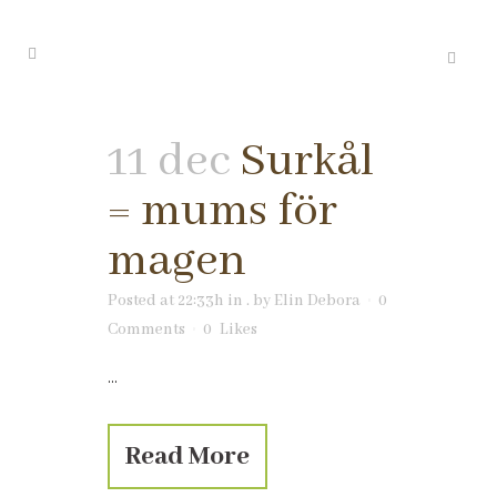
11 dec
Surkål
= mums för
magen
Posted at 22:33h
in
.
by
Elin Debora
0
Comments
0
Likes
...
Read More