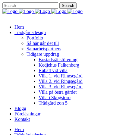
Hem
Trädgårdsdesign
Portfolio
Så här går det till
Samarbetspartners
Tidigare uppdrag
Bostadsrättsförening
Kedjehus Falkenberg
Rabatt vid villa
Villa 1. vid Ringsegård
Villa 2. vid Ringsegård
Villa 3. vid Ringsegård
Villa på östra gärdet
Villa i Skogstorp
Trädgård zon 5
Blogg
Föreläsningar
Kontakt
Hem
Trädgårdsdesign