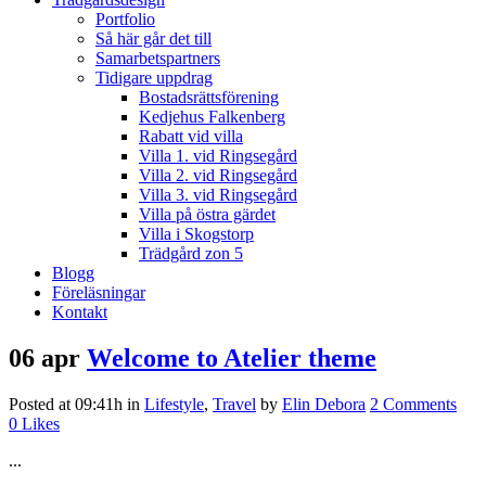
Portfolio
Så här går det till
Samarbetspartners
Tidigare uppdrag
Bostadsrättsförening
Kedjehus Falkenberg
Rabatt vid villa
Villa 1. vid Ringsegård
Villa 2. vid Ringsegård
Villa 3. vid Ringsegård
Villa på östra gärdet
Villa i Skogstorp
Trädgård zon 5
Blogg
Föreläsningar
Kontakt
06 apr
Welcome to Atelier theme
Posted at 09:41h
in
Lifestyle
,
Travel
by
Elin Debora
2 Comments
0
Likes
...