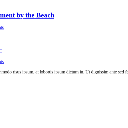
ment by the Beach
ts
r
ts
modo risus ipsum, at lobortis ipsum dictum in. Ut dignissim ante sed fe