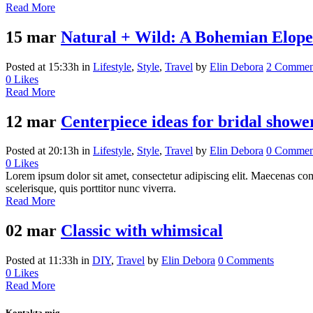
Read More
15 mar
Natural + Wild: A Bohemian Elope
Posted at 15:33h
in
Lifestyle
,
Style
,
Travel
by
Elin Debora
2 Commen
0
Likes
Read More
12 mar
Centerpiece ideas for bridal showe
Posted at 20:13h
in
Lifestyle
,
Style
,
Travel
by
Elin Debora
0 Commen
0
Likes
Lorem ipsum dolor sit amet, consectetur adipiscing elit. Maecenas com
scelerisque, quis porttitor nunc viverra.
Read More
02 mar
Classic with whimsical
Posted at 11:33h
in
DIY
,
Travel
by
Elin Debora
0 Comments
0
Likes
Read More
Kontakta mig