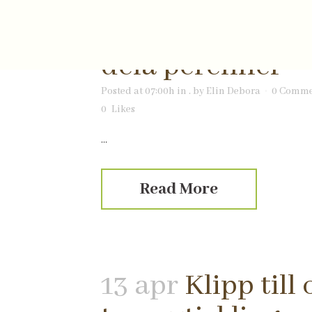
03 maj
Dags att
dela perenner
Posted at 07:00h
in
.
by
Elin Debora
0 Comme
0
Likes
...
Read More
13 apr
Klipp till