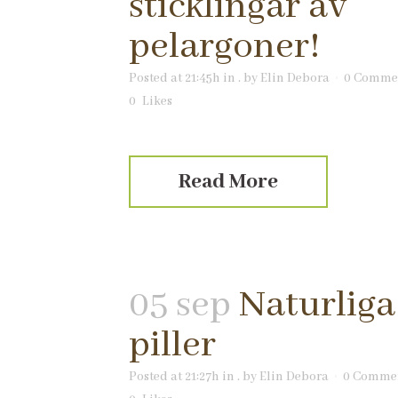
sticklingar av
pelargoner!
Posted at 21:45h
in
.
by
Elin Debora
0 Comme
0
Likes
Read More
05 sep
Naturliga
piller
Posted at 21:27h
in
.
by
Elin Debora
0 Comme