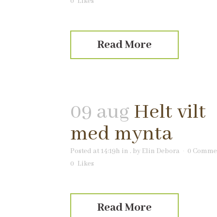
0
Likes
Read More
09 aug
Helt vilt
med mynta
Posted at 14:19h
in
.
by
Elin Debora
0 Comme
0
Likes
Read More