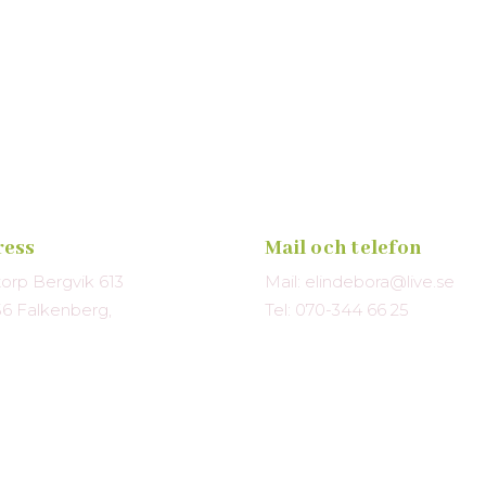
ress
Mail och telefon
torp Bergvik 613
Mail: elindebora@live.se
56 Falkenberg,
Tel: 070-344 66 25