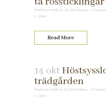
ta rossticklingar
Posted at 07:16h
in
.
by
Elin Debora
0 Comme
0
Likes
Read More
14 okt
Höstsysslo
trädgården
Posted at 21:25h
in
.
by
Elin Debora
0 Comme
0
Likes