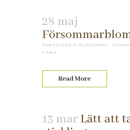
28 maj
Försommarblo
Posted at 21:57h
in
.
by
Elin Debora
0 Comme
0
Likes
Read More
13 mar
Lätt att t