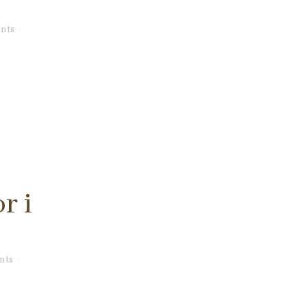
nts
r i
nts