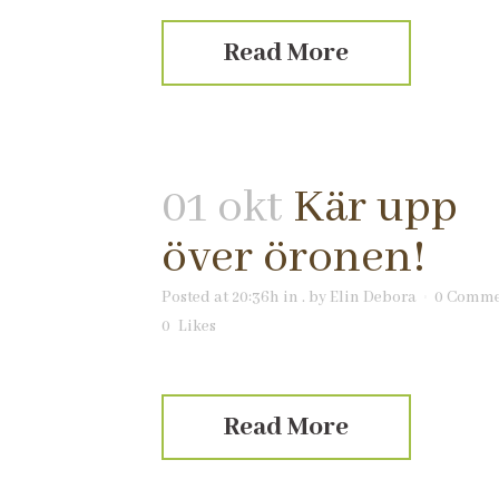
Read More
01 okt
Kär upp
över öronen!
Posted at 20:36h
in
.
by
Elin Debora
0 Comme
0
Likes
Read More