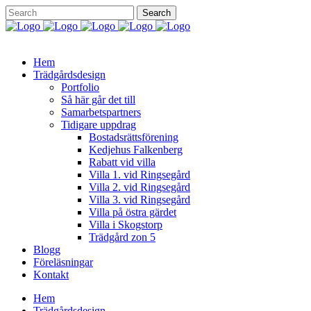
Hem
Trädgårdsdesign
Portfolio
Så här går det till
Samarbetspartners
Tidigare uppdrag
Bostadsrättsförening
Kedjehus Falkenberg
Rabatt vid villa
Villa 1. vid Ringsegård
Villa 2. vid Ringsegård
Villa 3. vid Ringsegård
Villa på östra gärdet
Villa i Skogstorp
Trädgård zon 5
Blogg
Föreläsningar
Kontakt
Hem
Trädgårdsdesign