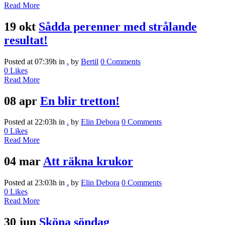
Read More
19 okt
Sådda perenner med strålande
resultat!
Posted at 07:39h
in
.
by
Bertil
0 Comments
0
Likes
Read More
08 apr
En blir tretton!
Posted at 22:03h
in
.
by
Elin Debora
0 Comments
0
Likes
Read More
04 mar
Att räkna krukor
Posted at 23:03h
in
.
by
Elin Debora
0 Comments
0
Likes
Read More
30 jun
Sköna söndag