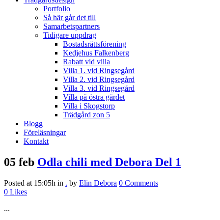
Portfolio
Så här går det till
Samarbetspartners
Tidigare uppdrag
Bostadsrättsförening
Kedjehus Falkenberg
Rabatt vid villa
Villa 1. vid Ringsegård
Villa 2. vid Ringsegård
Villa 3. vid Ringsegård
Villa på östra gärdet
Villa i Skogstorp
Trädgård zon 5
Blogg
Föreläsningar
Kontakt
05 feb
Odla chili med Debora Del 1
Posted at 15:05h
in
.
by
Elin Debora
0 Comments
0
Likes
...