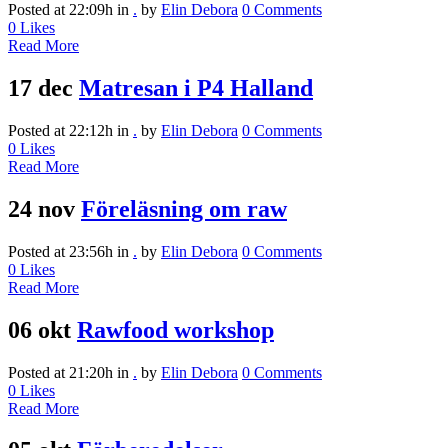
Posted at 22:09h
in
.
by
Elin Debora
0 Comments
0
Likes
Read More
17 dec
Matresan i P4 Halland
Posted at 22:12h
in
.
by
Elin Debora
0 Comments
0
Likes
Read More
24 nov
Föreläsning om raw
Posted at 23:56h
in
.
by
Elin Debora
0 Comments
0
Likes
Read More
06 okt
Rawfood workshop
Posted at 21:20h
in
.
by
Elin Debora
0 Comments
0
Likes
Read More