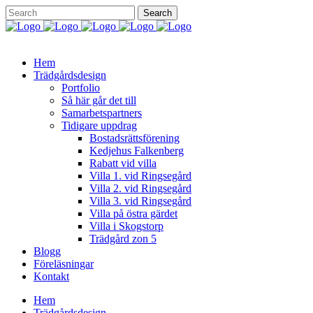
Hem
Trädgårdsdesign
Portfolio
Så här går det till
Samarbetspartners
Tidigare uppdrag
Bostadsrättsförening
Kedjehus Falkenberg
Rabatt vid villa
Villa 1. vid Ringsegård
Villa 2. vid Ringsegård
Villa 3. vid Ringsegård
Villa på östra gärdet
Villa i Skogstorp
Trädgård zon 5
Blogg
Föreläsningar
Kontakt
Hem
Trädgårdsdesign