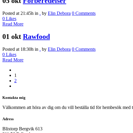
05 okt
Förberedelser
Posted at 21:45h
in
.
by
Elin Debora
0 Comments
0
Likes
Read More
01 okt
Rawfood
Posted at 18:30h
in
.
by
Elin Debora
0 Comments
0
Likes
Read More
1
2
Kontakta mig
Välkommen att höra av dig om du vill beställa tid för hembesök med 
Adress
Blixtorp Bergvik 613