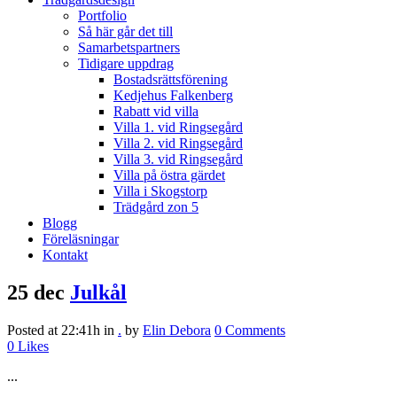
Portfolio
Så här går det till
Samarbetspartners
Tidigare uppdrag
Bostadsrättsförening
Kedjehus Falkenberg
Rabatt vid villa
Villa 1. vid Ringsegård
Villa 2. vid Ringsegård
Villa 3. vid Ringsegård
Villa på östra gärdet
Villa i Skogstorp
Trädgård zon 5
Blogg
Föreläsningar
Kontakt
25 dec
Julkål
Posted at 22:41h
in
.
by
Elin Debora
0 Comments
0
Likes
...