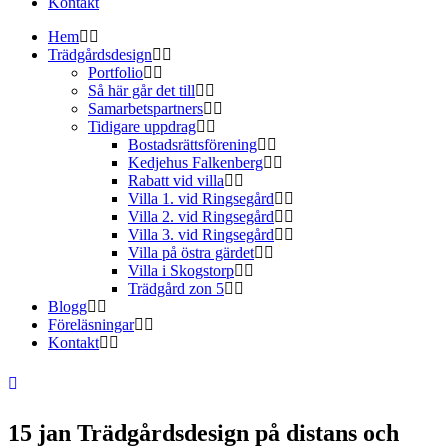
Kontakt
Hem
Trädgårdsdesign
Portfolio
Så här går det till
Samarbetspartners
Tidigare uppdrag
Bostadsrättsförening
Kedjehus Falkenberg
Rabatt vid villa
Villa 1. vid Ringsegård
Villa 2. vid Ringsegård
Villa 3. vid Ringsegård
Villa på östra gärdet
Villa i Skogstorp
Trädgård zon 5
Blogg
Föreläsningar
Kontakt
15 jan
Trädgårdsdesign på distans och