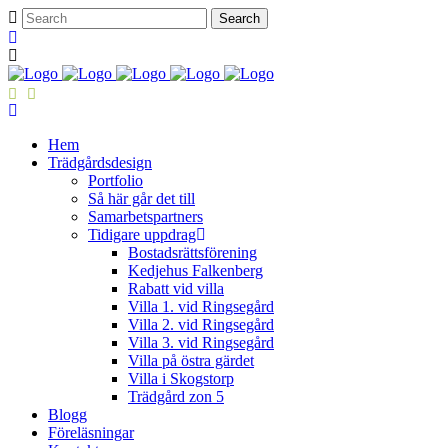
Hem
Trädgårdsdesign
Portfolio
Så här går det till
Samarbetspartners
Tidigare uppdrag
Bostadsrättsförening
Kedjehus Falkenberg
Rabatt vid villa
Villa 1. vid Ringsegård
Villa 2. vid Ringsegård
Villa 3. vid Ringsegård
Villa på östra gärdet
Villa i Skogstorp
Trädgård zon 5
Blogg
Föreläsningar