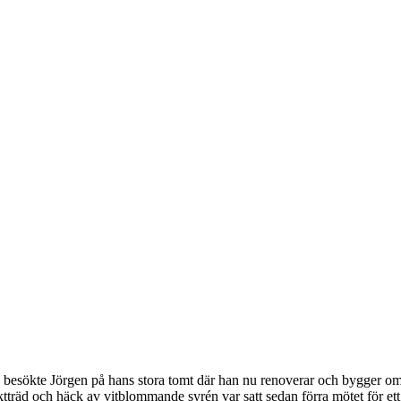
besökte Jörgen på hans stora tomt där han nu renoverar och bygger om 
tträd och häck av vitblommande syrén var satt sedan förra mötet för ett