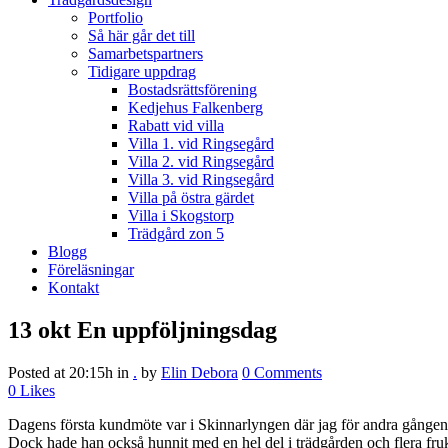
Portfolio
Så här går det till
Samarbetspartners
Tidigare uppdrag
Bostadsrättsförening
Kedjehus Falkenberg
Rabatt vid villa
Villa 1. vid Ringsegård
Villa 2. vid Ringsegård
Villa 3. vid Ringsegård
Villa på östra gärdet
Villa i Skogstorp
Trädgård zon 5
Blogg
Föreläsningar
Kontakt
13 okt
En uppföljningsdag
Posted at 20:15h
in
.
by
Elin Debora
0 Comments
0
Likes
Dagens första kundmöte var i Skinnarlyngen där jag för andra gången 
Dock hade han också hunnit med en hel del i trädgården och flera fruk