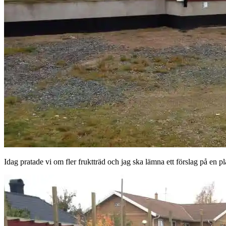
Idag pratade vi om fler fruktträd och jag ska lämna ett förslag på en p