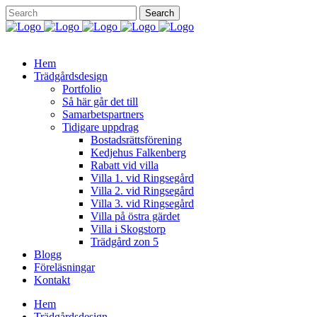
Hem
Trädgårdsdesign
Portfolio
Så här går det till
Samarbetspartners
Tidigare uppdrag
Bostadsrättsförening
Kedjehus Falkenberg
Rabatt vid villa
Villa 1. vid Ringsegård
Villa 2. vid Ringsegård
Villa 3. vid Ringsegård
Villa på östra gärdet
Villa i Skogstorp
Trädgård zon 5
Blogg
Föreläsningar
Kontakt
Hem
Trädgårdsdesign