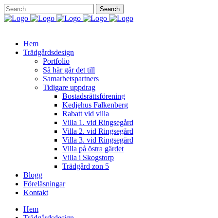
Hem
Trädgårdsdesign
Portfolio
Så här går det till
Samarbetspartners
Tidigare uppdrag
Bostadsrättsförening
Kedjehus Falkenberg
Rabatt vid villa
Villa 1. vid Ringsegård
Villa 2. vid Ringsegård
Villa 3. vid Ringsegård
Villa på östra gärdet
Villa i Skogstorp
Trädgård zon 5
Blogg
Föreläsningar
Kontakt
Hem
Trädgårdsdesign