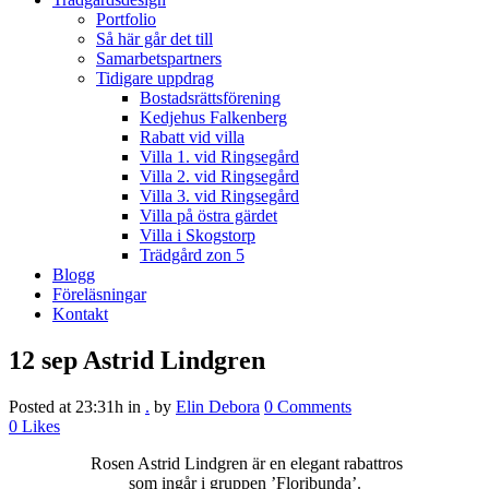
Portfolio
Så här går det till
Samarbetspartners
Tidigare uppdrag
Bostadsrättsförening
Kedjehus Falkenberg
Rabatt vid villa
Villa 1. vid Ringsegård
Villa 2. vid Ringsegård
Villa 3. vid Ringsegård
Villa på östra gärdet
Villa i Skogstorp
Trädgård zon 5
Blogg
Föreläsningar
Kontakt
12 sep
Astrid Lindgren
Posted at 23:31h
in
.
by
Elin Debora
0 Comments
0
Likes
Rosen Astrid Lindgren är en elegant rabattros
som ingår i gruppen ’Floribunda’.