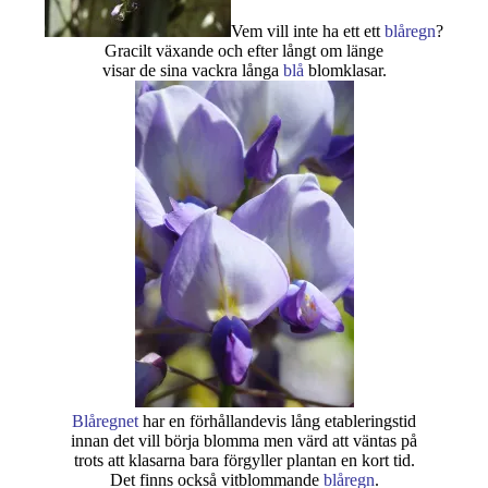
Vem vill inte ha ett ett
blåregn
?
Gracilt växande och efter långt om länge
visar de sina vackra långa
blå
blomklasar.
Blåregnet
har en förhållandevis lång etableringstid
innan det vill börja blomma men värd att väntas på
trots att klasarna bara förgyller plantan en kort tid.
Det finns också vitblommande
blåregn
.