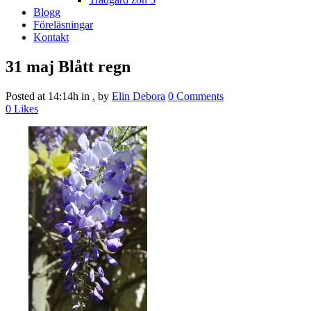
Blogg
Föreläsningar
Kontakt
31 maj
Blått regn
Posted at 14:14h
in
.
by
Elin Debora
0 Comments
0
Likes