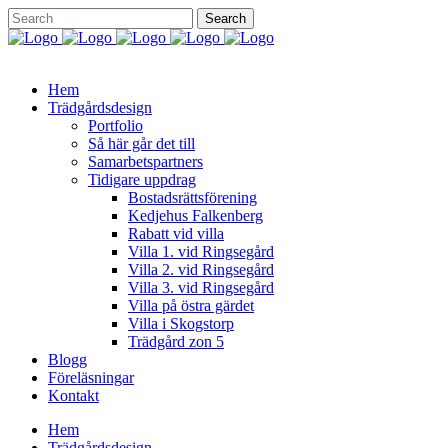
Hem
Trädgårdsdesign
Portfolio
Så här går det till
Samarbetspartners
Tidigare uppdrag
Bostadsrättsförening
Kedjehus Falkenberg
Rabatt vid villa
Villa 1. vid Ringsegård
Villa 2. vid Ringsegård
Villa 3. vid Ringsegård
Villa på östra gärdet
Villa i Skogstorp
Trädgård zon 5
Blogg
Föreläsningar
Kontakt
Hem
Trädgårdsdesign