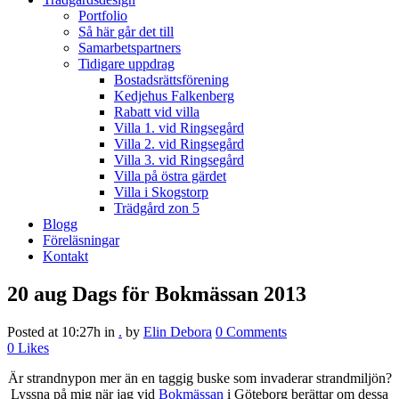
Portfolio
Så här går det till
Samarbetspartners
Tidigare uppdrag
Bostadsrättsförening
Kedjehus Falkenberg
Rabatt vid villa
Villa 1. vid Ringsegård
Villa 2. vid Ringsegård
Villa 3. vid Ringsegård
Villa på östra gärdet
Villa i Skogstorp
Trädgård zon 5
Blogg
Föreläsningar
Kontakt
20 aug
Dags för Bokmässan 2013
Posted at 10:27h
in
.
by
Elin Debora
0 Comments
0
Likes
Är strandnypon mer än en taggig buske som invaderar strandmiljön?
Lyssna på mig när jag vid
Bokmässan
i Göteborg berättar om dessa