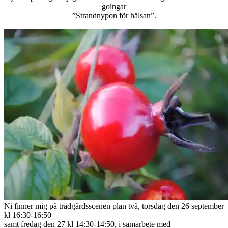
goingar
”Strandnypon för hälsan”.
Ni finner mig på trädgårdsscenen plan två, torsdag den 26 september
kl 16:30-16:50
samt fredag den 27 kl 14:30-14:50, i samarbete med