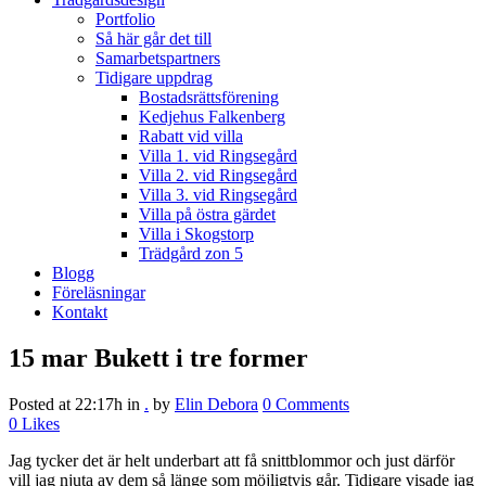
Portfolio
Så här går det till
Samarbetspartners
Tidigare uppdrag
Bostadsrättsförening
Kedjehus Falkenberg
Rabatt vid villa
Villa 1. vid Ringsegård
Villa 2. vid Ringsegård
Villa 3. vid Ringsegård
Villa på östra gärdet
Villa i Skogstorp
Trädgård zon 5
Blogg
Föreläsningar
Kontakt
15 mar
Bukett i tre former
Posted at 22:17h
in
.
by
Elin Debora
0 Comments
0
Likes
Jag tycker det är helt underbart att få snittblommor och just därför
vill jag njuta av dem så länge som möjligtvis går. Tidigare visade jag