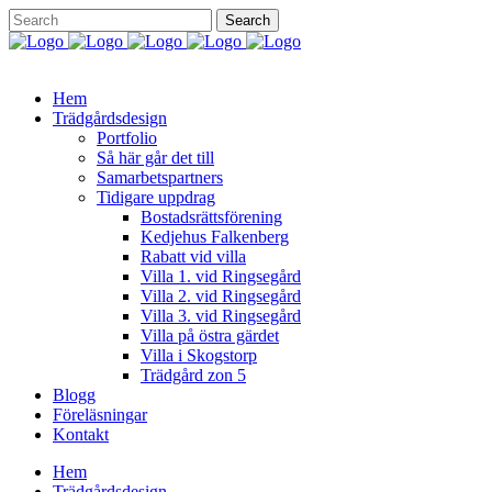
Hem
Trädgårdsdesign
Portfolio
Så här går det till
Samarbetspartners
Tidigare uppdrag
Bostadsrättsförening
Kedjehus Falkenberg
Rabatt vid villa
Villa 1. vid Ringsegård
Villa 2. vid Ringsegård
Villa 3. vid Ringsegård
Villa på östra gärdet
Villa i Skogstorp
Trädgård zon 5
Blogg
Föreläsningar
Kontakt
Hem
Trädgårdsdesign