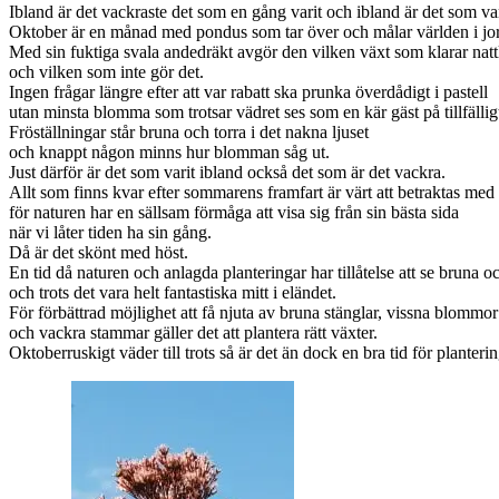
Ibland är det vackraste det som en gång varit och ibland är det som var
Oktober är en månad med pondus som tar över och målar världen i jor
Med sin fuktiga svala andedräkt avgör den vilken växt som klarar nat
och vilken som inte gör det.
Ingen frågar längre efter att var rabatt ska prunka överdådigt i pastell
utan minsta blomma som trotsar vädret ses som en kär gäst på tillfällig
Fröställningar står bruna och torra i det nakna ljuset
och knappt någon minns hur blomman såg ut.
Just därför är det som varit ibland också det som är det vackra.
Allt som finns kvar efter sommarens framfart är värt att betraktas me
för naturen har en sällsam förmåga att visa sig från sin bästa sida
när vi låter tiden ha sin gång.
Då är det skönt med höst.
En tid då naturen och anlagda planteringar har tillåtelse att se bruna o
och trots det vara helt fantastiska mitt i eländet.
För förbättrad möjlighet att få njuta av bruna stänglar, vissna blommor
och vackra stammar gäller det att plantera rätt växter.
Oktoberruskigt väder till trots så är det än dock en bra tid för planterin