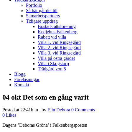
Portfolio
Så här går det till
Samarbetspartners
Tidigare uppdrag
Bostadsrättsförening
Kedjehus Falkenberg
Rabatt vid villa
Villa 1. vid Ringsegård
Villa 2. vid Ringsegård
Villa 3. vid Ringsegård
Villa på östra gärdet
Villa i Skogstorp
Trädgård zon 5
Blogg
Föreläsningar
Kontakt
04 okt
Det som en gång varit
Posted at 22:41h
in
.
by
Elin Debora
0 Comments
0
Likes
Dagens ’Deboras Gröna’ i Falkenbergsposten