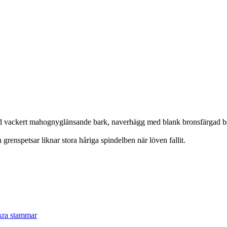
med vackert mahognyglänsande bark, naverhägg med blank bronsfärgad ba
renspetsar liknar stora håriga spindelben när löven fallit.
kra stammar