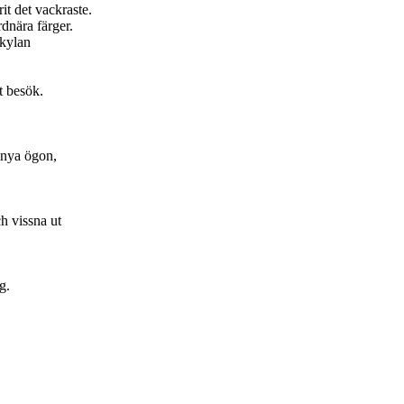
it det vackraste.
dnära färger.
tkylan
t besök.
d nya ögon,
ch vissna ut
g.