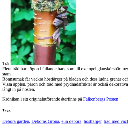
Träd
Flera träd har i ögon i fallande bark som till exempel glanskörsbär 
stam.
Rönnsumak får vackra höstfärger på bladen och dess ludna grenar och g
Vissa äpplen, päron och träd med prydnadsfrukter är också dekorativa
långt in på hösten.
Krönikan i sitt originalutförande återfinns på
Falkenbergs Posten
Tags:
Debora garden
,
Deboras Gröna
,
elin debora
,
höstfärger
,
träd med vac