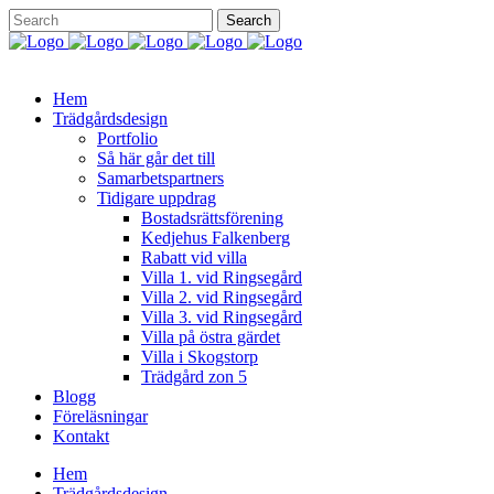
Hem
Trädgårdsdesign
Portfolio
Så här går det till
Samarbetspartners
Tidigare uppdrag
Bostadsrättsförening
Kedjehus Falkenberg
Rabatt vid villa
Villa 1. vid Ringsegård
Villa 2. vid Ringsegård
Villa 3. vid Ringsegård
Villa på östra gärdet
Villa i Skogstorp
Trädgård zon 5
Blogg
Föreläsningar
Kontakt
Hem
Trädgårdsdesign