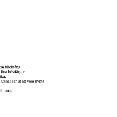
ra blickfång.
fina höstfärger.
ika.
renar ser ut att vara nypta
adbruna.