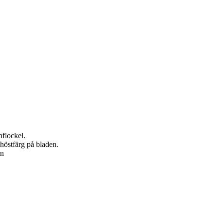
nflockel.
 höstfärg på bladen.
rn