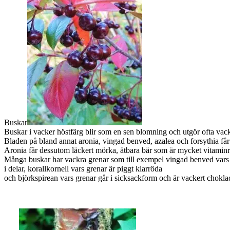
Buskar
Buskar i vacker höstfärg blir som en sen blomning och utgör ofta vack
Bladen på bland annat aronia, vingad benved, azalea och forsythia får 
Aronia får dessutom läckert mörka, ätbara bär som är mycket vitaminr
Många buskar har vackra grenar som till exempel vingad benved vars g
i delar, korallkornell vars grenar är piggt klarröda
och björkspirean vars grenar går i sicksackform och är vackert chokl