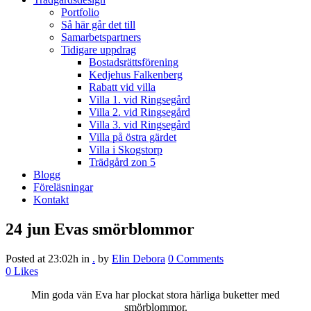
Portfolio
Så här går det till
Samarbetspartners
Tidigare uppdrag
Bostadsrättsförening
Kedjehus Falkenberg
Rabatt vid villa
Villa 1. vid Ringsegård
Villa 2. vid Ringsegård
Villa 3. vid Ringsegård
Villa på östra gärdet
Villa i Skogstorp
Trädgård zon 5
Blogg
Föreläsningar
Kontakt
24 jun
Evas smörblommor
Posted at 23:02h
in
.
by
Elin Debora
0 Comments
0
Likes
Min goda vän Eva har plockat stora härliga buketter med
smörblommor.