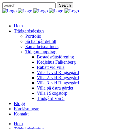
Hem
Trädgårdsdesign
Portfolio
Så här går det till
Samarbetspartners
Tidigare uppdrag
Bostadsrättsförening
Kedjehus Falkenberg
Rabatt vid villa
Villa 1. vid Ringsegård
Villa 2. vid Ringsegård
Villa 3. vid Ringsegård
Villa på östra gärdet
Villa i Skogstorp
Trädgård zon 5
Blogg
Föreläsningar
Kontakt
Hem
Trädgårdsdesign