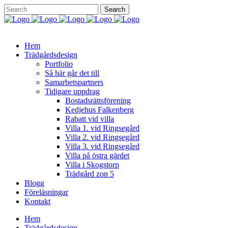
Hem
Trädgårdsdesign
Portfolio
Så här går det till
Samarbetspartners
Tidigare uppdrag
Bostadsrättsförening
Kedjehus Falkenberg
Rabatt vid villa
Villa 1. vid Ringsegård
Villa 2. vid Ringsegård
Villa 3. vid Ringsegård
Villa på östra gärdet
Villa i Skogstorp
Trädgård zon 5
Blogg
Föreläsningar
Kontakt
Hem
Trädgårdsdesign