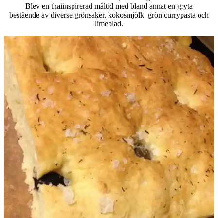
Blev en thaiinspirerad måltid med bland annat en gryta
bestående av diverse grönsaker, kokosmjölk, grön currypasta och
limeblad.