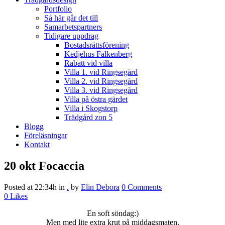
Portfolio
Så här går det till
Samarbetspartners
Tidigare uppdrag
Bostadsrättsförening
Kedjehus Falkenberg
Rabatt vid villa
Villa 1. vid Ringsegård
Villa 2. vid Ringsegård
Villa 3. vid Ringsegård
Villa på östra gärdet
Villa i Skogstorp
Trädgård zon 5
Blogg
Föreläsningar
Kontakt
20 okt
Focaccia
Posted at 22:34h
in
.
by
Elin Debora
0 Comments
0
Likes
En soft söndag:)
Men med lite extra krut på middagsmaten.