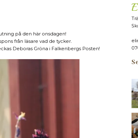
E
Tr
Sk
slutning på den här onsdagen!
el
respons från läsare vad de tycker.
07
veckas Deboras Gröna i Falkenbergs Posten!
Se