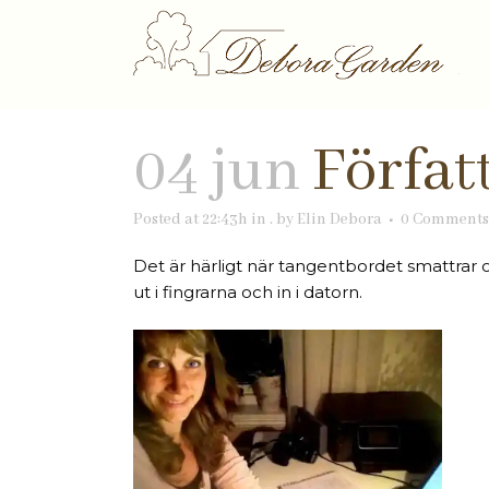
04 jun
Förfat
Posted at 22:43h
in
.
by
Elin Debora
0 Comments
Det är härligt när tangentbordet smattrar 
ut i fingrarna och in i datorn.