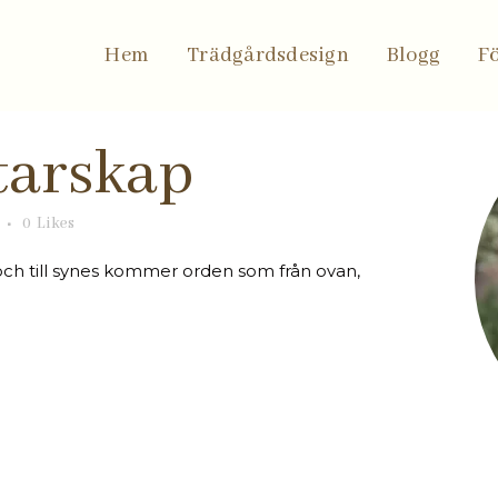
Hem
Trädgårdsdesign
Blogg
F
tarskap
0
Likes
och till synes kommer orden som från ovan,