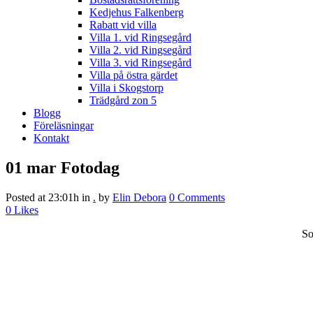
Kedjehus Falkenberg
Rabatt vid villa
Villa 1. vid Ringsegård
Villa 2. vid Ringsegård
Villa 3. vid Ringsegård
Villa på östra gärdet
Villa i Skogstorp
Trädgård zon 5
Blogg
Föreläsningar
Kontakt
01 mar
Fotodag
Posted at 23:01h
in
.
by
Elin Debora
0 Comments
0
Likes
So