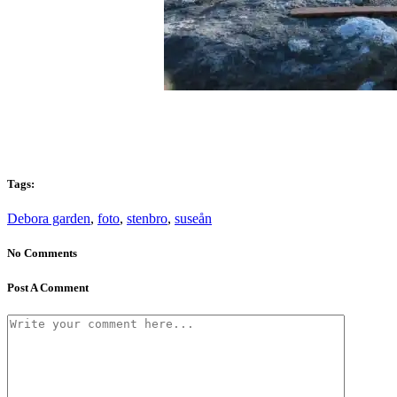
Tags:
Debora garden
,
foto
,
stenbro
,
suseån
No Comments
Post A Comment