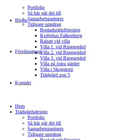
Portfolio
Så här går det till
Samarbetspartners
Blogg
Tidigare uppdrag
Bostadsrättsförening
Kedjehus Falkenberg
Rabatt vid villa
Villa 1. vid Ringsegård
Föreläsningar
Villa 2. vid Ringsegård
Villa 3. vid Ringsegård
Villa på östra gärdet
Villa i Skogstorp
Trädgård zon 5
Kontakt
Hem
Trädgårdsdesign
Portfolio
Så här går det till
Samarbetspartners
Tidigare uppdrag
Bostadsrättsförening