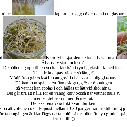
 rötter.
Jag brukar lägga över dem i en glasburk 
d.
Klorofyllet gör dem extra hälsosamma:)
Älskas av stora och små.
De håller sig upp till en vecka i kylskåp i rymlig glasburk med lock.
(Fast de knappast räcker så länge!)
Alfalfafrön går också bra att grodda i en stor vanlig glasburk.
Då kan man spänna ett finmaskigt tyg över öppningen
så vattnet kan spolas i och hällas ur lätt vid sköljning.
Det går bra att hålla för en vanlig kniv också när vattnet hälls av
men en del frön rinner då med ut.
Det ska bara vara fukt kvar i burken.
 på att volymen ökar kopiöst mellan 20-30 gånger från frö till färdig g
örsta omgången är klar läggs nästa i blöt så det alltid är nya groddar på
Lycka till!:))