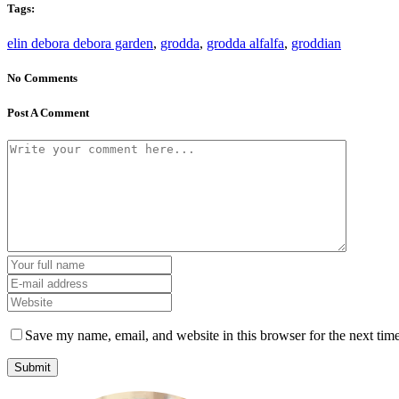
Tags:
elin debora debora garden
,
grodda
,
grodda alfalfa
,
groddian
No Comments
Post A Comment
Save my name, email, and website in this browser for the next tim