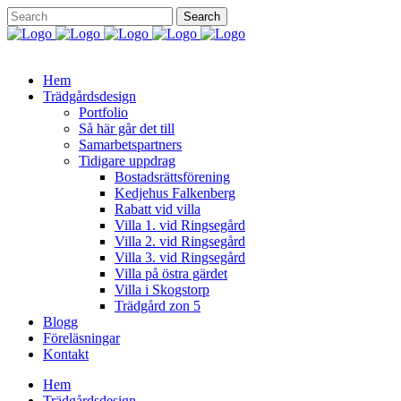
Hem
Trädgårdsdesign
Portfolio
Så här går det till
Samarbetspartners
Tidigare uppdrag
Bostadsrättsförening
Kedjehus Falkenberg
Rabatt vid villa
Villa 1. vid Ringsegård
Villa 2. vid Ringsegård
Villa 3. vid Ringsegård
Villa på östra gärdet
Villa i Skogstorp
Trädgård zon 5
Blogg
Föreläsningar
Kontakt
Hem
Trädgårdsdesign