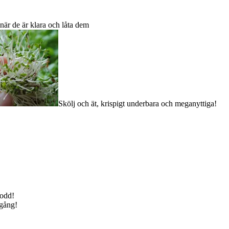
när de är klara och låta dem
Skölj och ät, krispigt underbara och meganyttiga!
rodd!
 gång!