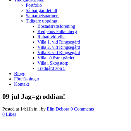
Portfolio
Så här går det till
Samarbetspartners
Tidigare uppdrag
Bostadsrättsförening
Kedjehus Falkenberg
Rabatt vid villa
Villa 1. vid Ringsegård
Villa 2. vid Ringsegård
Villa 3. vid Ringsegård
Villa på östra gärdet
Villa i Skogstorp
Trädgård zon 5
Blogg
Föreläsningar
Kontakt
09 jul
Jag=groddian!
Posted at 14:11h
in
.
by
Elin Debora
0 Comments
0
Likes