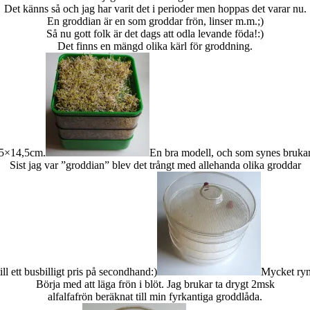
Det känns så och jag har varit det i perioder men hoppas det varar nu.
En groddian är en som groddar frön, linser m.m.;)
Så nu gott folk är det dags att odla levande föda!:)
Det finns en mängd olika kärl för groddning.
4,5×14,5cm.
En bra modell, och som synes brukar 
Sist jag var ”groddian” blev det trångt med allehanda olika groddar
ill ett busbilligt pris på secondhand:)
Mycket rym
Börja med att läga frön i blöt. Jag brukar ta drygt 2msk
alfalfafrön beräknat till min fyrkantiga groddlåda.