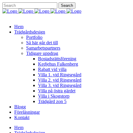
Hem
Trädgårdsdesign
Portfolio
Så här går det till
Samarbetspartners
Tidigare uppdrag
Bostadsrättsförening
Kedjehus Falkenberg
Rabatt vid villa
Villa 1. vid Ringsegård
Villa 2. vid Ringsegård
Villa 3. vid Ringsegård
Villa på östra gärdet
Villa i Skogstorp
Trädgård zon 5
Blogg
Föreläsningar
Kontakt
Hem
Trädgårdsdesign