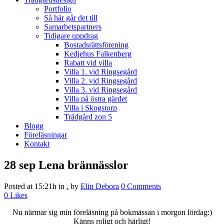
Portfolio
Så här går det till
Samarbetspartners
Tidigare uppdrag
Bostadsrättsförening
Kedjehus Falkenberg
Rabatt vid villa
Villa 1. vid Ringsegård
Villa 2. vid Ringsegård
Villa 3. vid Ringsegård
Villa på östra gärdet
Villa i Skogstorp
Trädgård zon 5
Blogg
Föreläsningar
Kontakt
28 sep
Lena brännässlor
Posted at 15:21h
in
.
by
Elin Debora
0 Comments
0
Likes
Nu närmar sig min föreläsning på bokmässan i morgon lördag:)
Känns roligt och härligt!