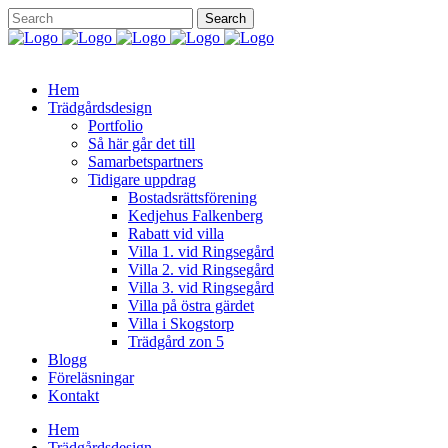
Hem
Trädgårdsdesign
Portfolio
Så här går det till
Samarbetspartners
Tidigare uppdrag
Bostadsrättsförening
Kedjehus Falkenberg
Rabatt vid villa
Villa 1. vid Ringsegård
Villa 2. vid Ringsegård
Villa 3. vid Ringsegård
Villa på östra gärdet
Villa i Skogstorp
Trädgård zon 5
Blogg
Föreläsningar
Kontakt
Hem
Trädgårdsdesign