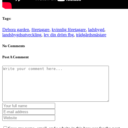
Tags:
Debora garden
,
företagare
,
kvinnlig företagare
,
ladsbygd
,
landsbygdsutveckling
,
lev din dröm fbg
,
trädgårdsmästare
No Comments
Post A Comment