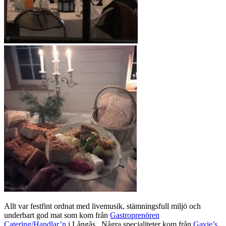
Allt var festfint ordnat med livemusik, stämningsfull miljö och
underbart god mat som kom från
Gastroprenören
Catering/Handlar’n
i Långås. Några specialiteter kom från
Gavie’s