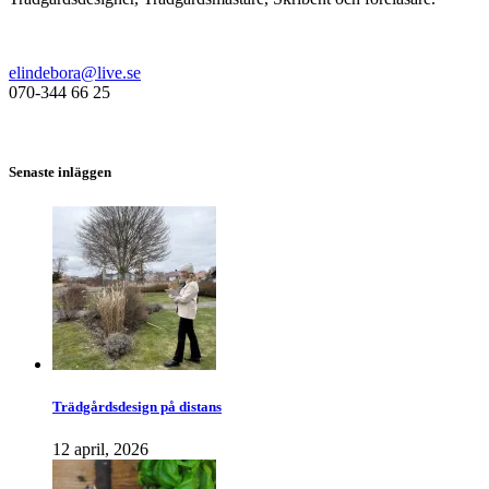
elindebora@live.se
070-344 66 25
Senaste inläggen
Trädgårdsdesign på distans
12 april, 2026