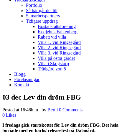
Portfolio
Så här går det till
Samarbetspartners
Tidigare uppdrag
Bostadsrättsförening
Kedjehus Falkenberg
Rabatt vid villa
Villa 1. vid Ringsegård
Villa 2. vid Ringsegård
Villa 3. vid Ringsegård
Villa på östra gärdet
Villa i Skogstorp
Trädgård zon 5
Blogg
Föreläsningar
Kontakt
03 dec
Lev din dröm FBG
Posted at 16:46h
in
.
by
Bertil
0 Comments
0
Likes
I fredags gick startskottet för Lev din dröm FBG. Det hela
började med en härlig releasefest på Dalagård.